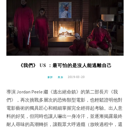
《我們》 US ：最可怕的是沒人能逃離自己
2019-03-20
影評
美加
導演 Jordan Peele 繼《逃出絕命鎮》的第二部長片《我
們》，再次挑戰多層次的恐怖類型電影，也輕鬆證明他對
電影藝術的獨具匠心和精細掌握完全經得起考驗。出人意
料的好笑，但同時也讓人嚇出一身冷汗，並逐漸揭露最終
耐人尋味的高潮轉折，讓觀眾大呼過癮（放映過程中，還