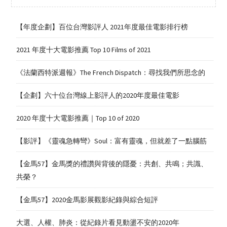
【年度企劃】百位台灣影評人 2021年度最佳電影排行榜
2021 年度十大電影推薦 Top 10 Films of 2021
《法蘭西特派週報》The French Dispatch：尋找我們所思念的
【企劃】六十位台灣線上影評人的2020年度最佳電影
2020 年度十大電影推薦｜Top 10 of 2020
【影評】《靈魂急轉彎》Soul：富有靈魂，但就差了一點腦筋
【金馬57】金馬獎的禮讚與背後的隱憂：共創、共鳴；共識、
共榮？
【金馬57】2020金馬影展觀影紀錄與綜合短評
大選、人權、肺炎：從紀錄片看見動盪不安的2020年