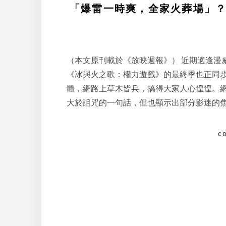
「爆雷一時爽，全家火葬場」？
（本文原刊載於《放映週報》） 近期適逢漫
《冰與火之歌：權力遊戲》的最終季也正同
體，網路上草木皆兵，搞得大家人心惶惶。
大於詛咒的一句話，但也顯示出部分影迷的
C