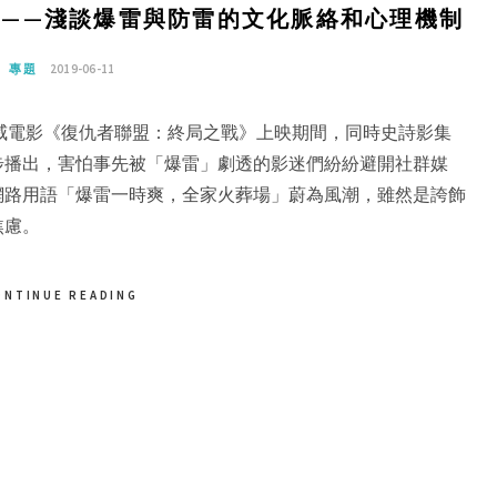
——淺談爆雷與防雷的文化脈絡和心理機制
專題
2019-06-11
威電影《復仇者聯盟：終局之戰》上映期間，同時史詩影集
步播出，害怕事先被「爆雷」劇透的影迷們紛紛避開社群媒
網路用語「爆雷一時爽，全家火葬場」蔚為風潮，雖然是誇飾
焦慮。
ONTINUE READING