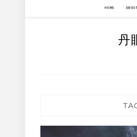
Skip
HOME
ABOU
to
content
丹眼
TA