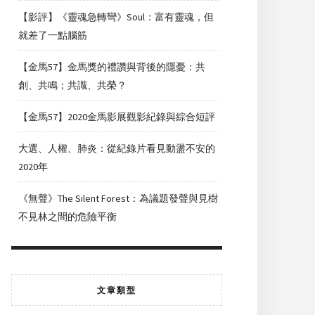
【影評】《靈魂急轉彎》Soul：富有靈魂，但
就差了一點腦筋
【金馬57】金馬獎的禮讚與背後的隱憂：共
創、共鳴；共識、共榮？
【金馬57】2020金馬影展觀影紀錄與綜合短評
大選、人權、肺炎：從紀錄片看見動盪不安的
2020年
《無聲》The Silent Forest：為議題發聲與見樹
不見林之間的危險平衡
文章類型