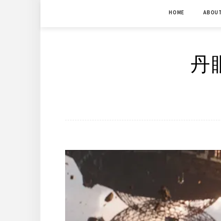
Skip
HOME
ABOU
to
content
丹眼