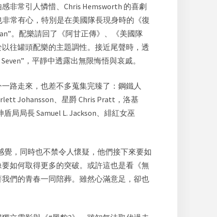
常引人憐惜、Chris Hemsworth 的喜劇
的安排也非常有心，特別是在美國隊長現身時的《復
Man”。配樂請回了《
阿甘正傳
》、《美國隊
不同於以往罐頭配樂的主題調性。接近尾聲時，透
 the Seven”，平靜中透露出無限悔悟與哀戚。
今一路走來，也差不多蒐集完臻了：鋼鐵人
lett Johansson、星爵 Chris Pratt，洛基
、神盾局局長 Samuel L. Jackson、緋紅女巫
的感覺，同時也不禁令人懷疑，他們接下來要如
像要如何取得更多的突破。或許這也是看《無
著我們的青春一同陪葬。雖然心滿意足，卻也