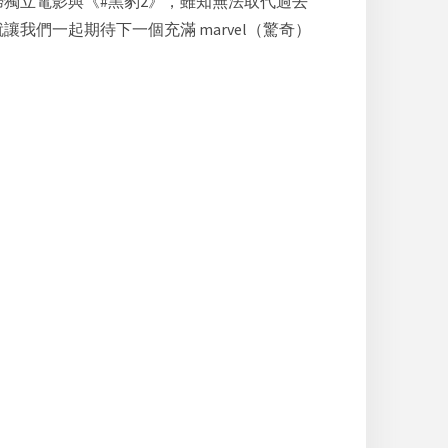
獨立電影與《#黑豹2》，雖知無法取代過去
們一起期待下一個充滿 marvel（驚奇）