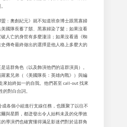
嘆。
聯盟：奧創紀元》就不知道班奈博士跟黑寡婦
集美國隊長蓄了鬍、黑寡婦染了髮；如果沒看
家破人亡的身世有多麼淒涼；如果沒看過《蜘
道史傳奇最終做出的選擇是他人格上多麼大的
正是這群角色（以及飾演他們的這群演員）。
演羅素兄弟（《美國隊長：英雄內戰》）與編
來始終如一的自我。他們甚至 call-out 找來
色個性的對白台詞。
分成各個小組進行支線任務，也匯聚了以往不
索爾與星爵，都迸發出令人始料未及的化學效
迷的導演們也確實懂得滿足影迷們對於這群角