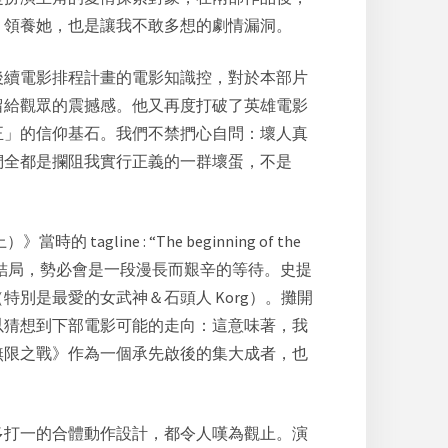
、領養她，也是讓我不敢多想的劇情漏洞。
後續電影排程計畫的電影知識控，對於本部片
留給觀眾的震撼感。他又再度打破了英雄電影
正」的信仰基石。我們不禁捫心自問：壞人真
們全都是攔阻我實行正義的一群壞蛋，不是
）》當時的 tagline : “The beginning of the
曉結局，勢必會是一段漫長而艱辛的等待。史提
別是最愛的女武神＆石頭人 Korg）。攤開
以猜想到下部電影可能的走向：這意味著，我
無限之戰》作為一個承先啟後的集大成者，也
多打一的合體動作設計，都令人嘆為觀止。演