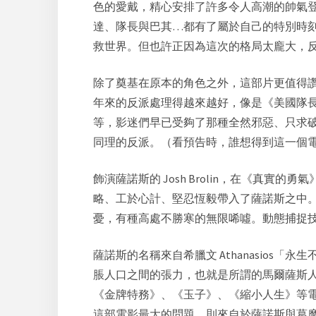
色的愛戴，精心安排了許多令人高潮的帥氣
達、隊長與巴其…都有了屬於自己的特別時
救世界。但也許正因為這次的格局太龐大，
除了奠基在原本的角色之外，這部片更值得
年來的反派處理得越來越好，像是《美國隊
等，影迷們早已受夠了那種全然邪惡、只求
同理的反派。（看預告時，誰想得到這一個
飾演薩諾斯的 Josh Brolin，在《
真實的勇氣
略、工於心計、堅忍恆毅帶入了薩諾斯之中。
憂，有種高處不勝寒的無限唏噓。動態捕捉
薩諾斯的名稱來自希臘文 Athanasio
脹人口之間的張力，也就是所謂的馬爾薩斯人口論
《
金牌特務
》、《
玉子
》、《
縮小人生
》等
這部電影最大的問題，則來自於薩諾斯與葛