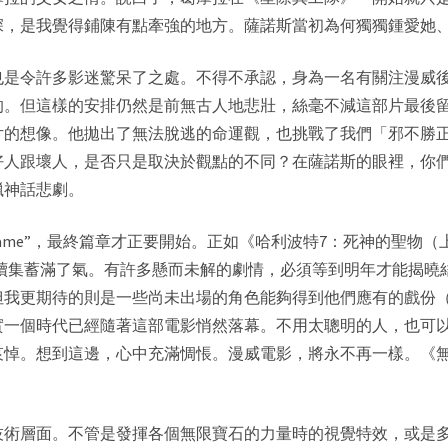
深，是我覺得鋪陳有點牽強的地方。薩諾斯當初為何獨獨鍾愛她
也是令許多影迷驚呆了之處。不得不承認，身為一名有關注漫威
的。但這樣的安排仍然是前無古人地悲壯，絲毫不減這部片最後
片的想像。他拋出了無法脫逃的命運觀，也挑戰了我們「邪不勝
好人跟壞人，是否只是取決於觀點的不同？在薩諾斯的眼裡，你
臘神話悲劇。
nd game”，最終篇章才正要開始。正如《
哈利波特7
：
死神的聖物
（上
也為了續集蓄滿了氣。有許多懸而未解的劇情，必須等到明年才能揭
我更期待的則是一些尚未出場的角色能夠得到他們應有的戲份（特
實一個時代已經隨著這部電影悄然落幕。不用太聰明的人，也可
哀悼。想到這邊，心中充滿惆悵。漫威電影，將永不再一樣。《
技術層面。不管是發揮各個無限寶石的力量時的視覺特效，或是