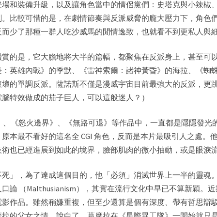
登場和裝備升級，以及讓角色當中的情侶黨們：史塔克與小辣椒
刻。比較可惜的是，在劇情節奏與反派威脅的龐大壓力下，角色
反而少了那種一群人吃沙威馬的閒情逸致，也就看不到更私人與
讚賞的是，它大膽地將大半的篇幅，都聚焦在反派身上，甚至可
長：英雄內戰》的季默、《雷神索爾：諸神黃昏》的海拉、《
蜘
破壞的單調反派。薩諾斯不僅是漫威宇宙目前最強大的反派，更
電腦特效做成的茄子巨人，可以這般迷人？）
》、《
怒火邊界
》、《
無路可退
》等作品中，一直都是隱隱發光
原本最不看好的這名全 CGI 角色，反而是本片最吸引人之處。
技術也已經進展到如此的境界，臉部肌肉的微小抽動，或是眼淚
s「永生不死」，為了達成這個目的，他「必須」消滅世界上一半的靈
 （Malthusianism），其實在流行文化中早已不算新穎
電影作品。雖然稍嫌重複，但至少還算是個有深度、帶有哲思辯
摩拉的父女之情。說白了，葛摩拉在《星際異工隊》一開始就只