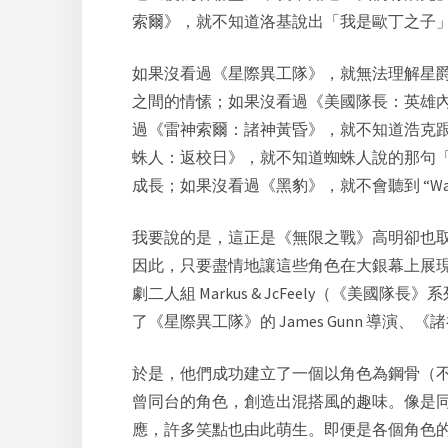
索爾
》，就不知道洛基說出「我是歐丁之子
如果沒看過《
星際異工隊
》，就無法理解星
之間的情愫；如果沒看過《美國隊長：英雄
過《雷神索爾：諸神黃昏》，就不知道浩克
蛛人：返校日》，就不知道蜘蛛人說的那句
成長；如果沒看過《
黑豹
》，就不會聽到 “Wa
我要說的是，這正是《無限之戰》高明卻也
因此，只要盡情地讓這些角色在大銀幕上展
劇二人組 Markus & JcFeely（《美
了《星際異工隊》的 James Gunn 導演、《
諸
於是，他們成功建立了一個以角色為鋼骨（
曾同台的角色，創造出混搭風的趣味。像是
應，許多笑點也由此萌生。即便是各個角色