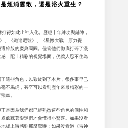
之後，是煙消雲散，還是浴火重生？
牌打得如此出神入化。歷經十年練功與鋪陳，
》、《
鐵達尼號
》、《
星際大戰
：原力覺
種選粹般的慶典團圓。儘管他們徹底打碎了漫
默感，配上精彩的視覺場面，仍讓人忍不住為
紹了這些角色，以致於到了本片，很多事早已
絲毫不馬虎，甚至可以看到歷年來最精彩的一
霄飛車。
但正是因為我們都已經熟悉這些角色的個性和
，處處藏著影迷們才會懂得小驚喜。如果沒看
在地板上時感到那麼驚嚇；如果沒看過《
雷神