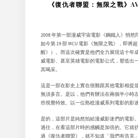
《復仇者聯盟：無限之戰》AVE
2008 年第一部漫威宇宙電影《
鋼鐵
人
》悄然
如今第 19 部 MCU 電影《
無限之戰
》，即將超
醒》）。而這次確實是他們全力展現這十年
威電影、甚至英雄電影的電影公式，塑造出
其喝采。
這是一部在影史上實在很難跟其他電影相提
無須多言。是以，他們有辦法在兩個半小時
些視覺特效。以一位熟稔漫威系列電影的影
是的，這部片是純然拍給漫威影迷們的電影
過往，在看這部片時的感觸是加倍的。它就
過《
復仇者聯盟
》，就不知道「我們有浩克