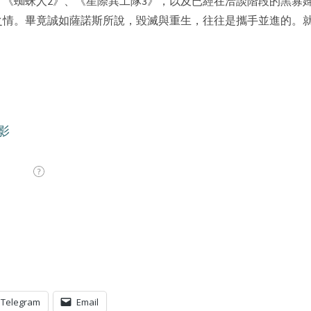
、《
蜘蛛人2
》、《
星際異工隊3
》，以及已經在洽談階段的黑寡婦
情。畢竟誠如薩諾斯所說，毀滅與重生，往往是攜手並進的。就讓我
Telegram
Email