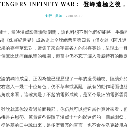
NGERS INFINITY WAR： 登峰造極
影評
美加
2018-05-17
問世，當時漫威影業瀕臨倒閉，誰也料想不到他們卻能將一手爛
越《
侏羅紀世界
》成為史上全球總票房第四名（僅次於《
阿凡達
成果的嘉年華派對，聚集了來自宇宙各方的討喜英雄，呈現出一
一個無比沈痛而絕望的氛圍，但當中仍不忘了灑入漫威特有的幽
並論的獨特成品。正因為他已經歷經了十年的漫長鋪梗、陸續介
左右塞入十幾二十位角色，仍不草率或紊亂，該有的動作場面也
迷角度來看，這確實是了不起的電影成就，是至今最狂的電影雲
。雖說就算你沒看過前面幾部，你仍然可以把它當作爽片來看，
彷彿是在慰勞、籌賞這些跟隨了漫威十年的影迷們的一個感謝祭
」從洛基的口中說出來，是多麼響亮的宣言，也不會在浩克被甩