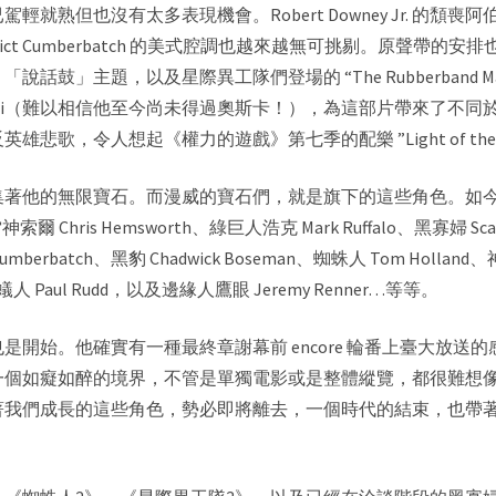
也沒有太多表現機會。Robert Downey Jr. 的頹喪阿伯感非
ict Cumberbatch 的美式腔調也越來越無可挑剔。原聲帶
鼓」主題，以及星際異工隊們登場的 “The Rubberband 
lvestri（難以相信他至今尚未得過奧斯卡！），為這部片帶來了
反英雄悲歌，令人想起《
權力的遊戲
》第七季的配樂 ”Light of
集著他的無限寶石。而漫威的寶石們，就是旗下的這些角色。如
、雷神索爾 Chris Hemsworth、綠巨人浩克 Mark Ruffalo、黑寡婦 Scar
Cumberbatch、黑豹 Chadwick Boseman、蜘蛛人 Tom Holland
tan、蟻人 Paul Rudd，以及邊緣人鷹眼 Jeremy Renner…等等。
開始。他確實有一種最終章謝幕前 encore 輪番上臺大放送
一個如癡如醉的境界，不管是單獨電影或是整體縱覽，都很難想
著我們成長的這些角色，勢必即將離去，一個時代的結束，也帶