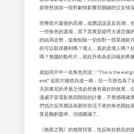
卻突然強加一段對劇情影響至關鍵的父女情
而整部片最後的高潮，或應該說是反高潮，
一些角色的退場，當下其實是錯愕大過悲傷
的結局走勢，從根刨除一切你對一部英雄鉅
的可以取得勝利嗎？壞人，真的是壞人嗎？
嗎？無腦的動作片，就此升格為史詩級的希
就如同片中一名角色所說：”This is the e
end.” 這部片雖然自成一格，但一方面
夫與東尼的矛盾之情必然會有最好的收尾，但
漫威宇宙電影第四階段的計畫，不禁感嘆確
們也許反而應該為那些存活下來的角色開始
算是鞠躬盡瘁、功德圓滿了。
《無限之戰》的無限預算，也反映在精良的