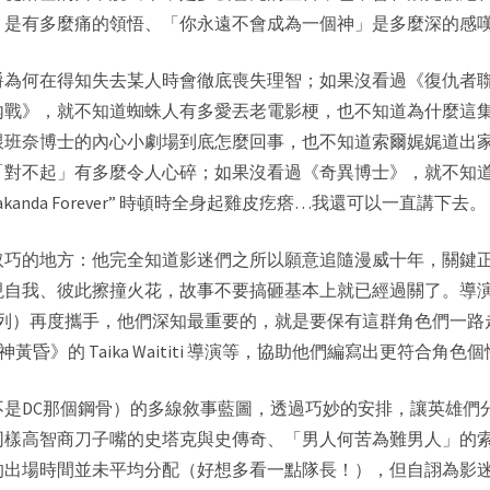
」是有多麼痛的領悟、「你永遠不會成為一個神」是多麼深的感
爵為何在得知失去某人時會徹底喪失理智；如果沒看過《復仇者
內戰》，就不知道蜘蛛人有多愛丟老電影梗，也不知道為什麼這
跟班奈博士的內心小劇場到底怎麼回事，也不知道索爾娓娓道出
「對不起」有多麼令人心碎；如果沒看過《
奇異博士
》，就不知
kanda Forever” 時頓時全身起雞皮疙瘩…我還可以一直講下去。
取巧的地方：他完全知道影迷們之所以願意追隨漫威十年，關鍵
現自我、彼此擦撞火花，故事不要搞砸基本上就已經過關了。導
國隊長》系列）再度攜手，他們深知最重要的，就是要保有這群角色們一路走
神黃昏
》的 Taika Waititi 導演等，協助他們編寫出更符合角
不是DC那個鋼骨）的多線敘事藍圖，透過巧妙的安排，讓英雄們
同樣高智商刀子嘴的史塔克與史傳奇、「男人何苦為難男人」的
的出場時間並未平均分配（好想多看一點隊長！），但自詡為影