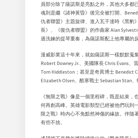
員部分除了薩諾斯是亮點之外，其他大多都已駕輕就熟但
魂則是繼《諸神黃昏》後完全被打開、Bened
仇者聯盟》主題旋律、進入瓦干達時《黑豹》「說話
長》、《復仇者聯盟》的作曲家 Alan Sy
過洗鍊的提琴重奏，為薩諾斯配上他專屬的
漫威影業這十年來，就如薩諾斯一樣默默蒐
Robert Downey Jr.、美國隊長 Chris Evans
Tom Hiddleston；甚至是奇異博士 Benedict 
Elizabeth Olsen、酷寒戰士 Sebastian S
《無限之戰》像是一個里程碑，既是結束，也是
何再創高峰。英雄電影類型已經被他們玩到
限之戰》時內心不免黯然神傷的緣故。伴隨
有些不捨。