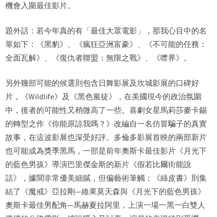
機會入圍最佳影片。
題外話：若今年真的有「最佳大眾電影」，那我心目中的名
單如下：《黑豹》、《瘋狂亞洲富豪》、《不可能的任務：
全面瓦解》、《復仇者聯盟：無限之戰》、《噤界》。
另外幾部可能的候選則包含日舞影展及坎城影展的口碑好
片，《Wildlife》及《黑色黨徒》，在美國現今的政治氛圍
中，後者的可能性又稍微高了一些。喜劇女星馬莉莎麥卡錫
的轉型之作《你能原諒我嗎？》改編自一名仿冒騙子的真實
故事，在這波影展也深受好評。多倫多影展首映的兩部新片
也可能成為獎季黑馬，一部是前年奧斯卡最佳影片《月光下
的藍色男孩》導演巴里傑金斯的新片《假若比爾街能說
話》，據聞非常優美細膩，但偏藝術筆觸；《綠皮書》則集
結了《魔戒》亞拉剛—維果莫天森與《月光下的藍色男孩》
奧斯卡最佳男配角—馬赫夏拉阿里，上演一場一黑一白雙人