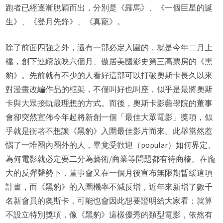
跑者已經逐漸脫穎而出，分別是《羅馬》、《一個巨星的誕
生》、《登月先鋒》、《真寵》。
除了前面四強之外，還有一部必定入圍的，就是今年二月上
檔，創下連續放映六個月、傲居美國影史第三高票房的《黑
豹》。先前就有不少的人看好這部可以打破奧斯卡長久以來
對漫畫改編作品的框架，不僅叫好也叫座，似乎是最將奧斯
卡與大眾接軌最理想的方式。而後，奧斯卡影藝學院的董事
會卻突然宣佈今年起將新創一個「最佳大眾電影」獎項，似
乎就是衝著不想讓《黑豹》入圍最佳影片而來。此舉當然惹
惱了一堆圈內圈外的人，畢竟受歡迎（popular）如何界定、
為何電影就必定要二分為藝術/商業等問題都有待商榷。在龐
大的反彈聲勢下，董事會又在一個月後宣布無限期暫緩這項
計畫，而《黑豹》的入圍機率不減反增，近年來新增了數千
名新會員的奧斯卡，可能也會因此想要證明給大家看：就算
不設立特別獎項，像《黑豹》這樣優秀的類型電影，依然有