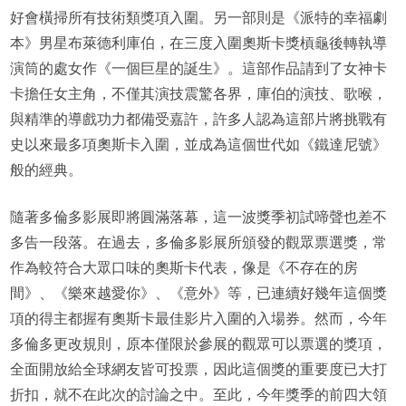
好會橫掃所有技術類獎項入圍。另一部則是《派特的幸福劇
本》男星布萊德利庫伯，在三度入圍奧斯卡獎槓龜後轉執導
演筒的處女作《一個巨星的誕生》。這部作品請到了女神卡
卡擔任女主角，不僅其演技震驚各界，庫伯的演技、歌喉，
與精準的導戲功力都備受嘉許，許多人認為這部片將挑戰有
史以來最多項奧斯卡入圍，並成為這個世代如《鐵達尼號》
般的經典。
隨著多倫多影展即將圓滿落幕，這一波獎季初試啼聲也差不
多告一段落。在過去，多倫多影展所頒發的觀眾票選獎，常
作為較符合大眾口味的奧斯卡代表，像是《不存在的房
間》、《樂來越愛你》、《意外》等，已連續好幾年這個獎
項的得主都握有奧斯卡最佳影片入圍的入場券。然而，今年
多倫多更改規則，原本僅限於參展的觀眾可以票選的獎項，
全面開放給全球網友皆可投票，因此這個獎的重要度已大打
折扣，就不在此次的討論之中。至此，今年獎季的前四大領