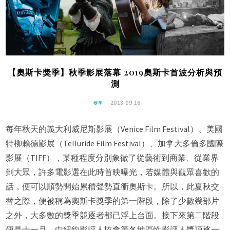
【奧斯卡獎季】秋季影展落幕 2019奧斯卡首波分析與預
測
2018-09-16
獎季
每年秋天的義大利威尼斯影展（Venice Film Festival）、美國
特柳賴德影展（Telluride Film Festival）、加拿大多倫多國際
影展（TIFF），某種程度分別象徵了從藝術到商業、從業界
到大眾，許多電影選在此時首映曝光，若媒體與觀眾喜歡的
話，便可以順勢開始累積聲勢直衝奧斯卡。所以，此夏秋交
替之際，便被稱為奧斯卡獎季的第一階段，除了少數幾部片
之外，大多數的獎季競逐者都已浮上台面。接下來第二階段
便是十一月，由紐約影評人協會等各地區性影評人獎項逐一