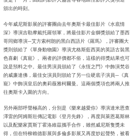
頒出的時刻。
今年威尼斯影展的評審團由去年奧斯卡最佳影片《水底情
深》導演吉勒摩戴托羅領軍，將最佳影片金獅獎頒給了墨西
哥同鄉導演—艾方索柯朗的黑白西語片《羅馬》，評審團大
獎則頒給了《單身動物園》導演尤格斯藍西莫的英語古裝黑
色喜劇《真寵》。兩者的評價都不俗，這樣的得獎結果也可
說是預料之中。最佳男演員頒給了《永恆之門》中飾演梵谷
的威廉達佛，最佳女演員則頒給了另一位硬底子演員—《真
寵》中飾演皇后的奧莉薇雅柯爾曼。這兩個獎項也將兩人推
往奧斯卡入圍的方向。
另外兩部呼聲極高的，分別是《樂來越愛你》導演達米恩查
澤雷的阿姆斯壯傳記電影《登月先鋒》，再度與萊恩葛斯林
以及配樂家賈斯丁霍洛維茲攜手合作，雖然威尼斯隻獎未
得，但在特柳賴德影展與多倫多影展又再度炒起聲勢，被看