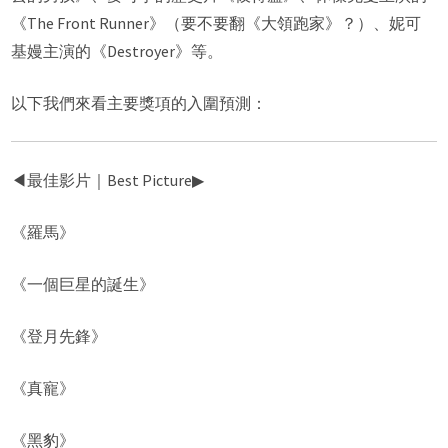
《The Front Runner》（要不要翻《大領跑家》？）、妮可
基嫚主演的《Destroyer》等。
以下我們來看主要獎項的入圍預測：
◀︎最佳影片｜Best Picture▶︎
《羅馬》
《一個巨星的誕生》
《登月先鋒》
《真寵》
《黑豹》