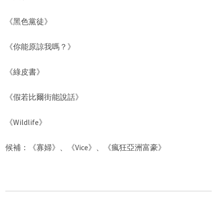
《黑色黨徒》
《你能原諒我嗎？》
《綠皮書》
《假若比爾街能說話》
《Wildlife》
候補：《寡婦》、《Vice》、《瘋狂亞洲富豪》