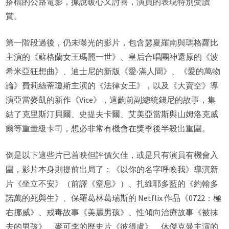
搭檔的公路電影，據說暖心又討喜，演員的表現特別受讚
賞。
第一階段過後，仍未曝光的影片，包含瑟夏羅南與瑪格蘿比
主演的《蘇格蘭女王瑪麗一世》、皇后合唱團神還原的《波
希米亞狂想曲》、迪士尼的新版《愛‧滿人間》、《愛的萬物
論》費莉絲蒂瓊斯主演的《法律女王》，以及《大賣空》導
演亞當麥凱的新作《Vice》，這齣前副總統錢尼的故事，集
結了克里斯汀貝爾、史提夫卡爾、艾美亞當斯與山姆洛克威
爾等重量級卡司，想必非常有機會在獎季後半殺出重圍。
倒是以下這些片已首映但評價欠佳，或是只有演員有機會入
圍，影片本身則提前出局了：《以你的名字呼喚我》導演新
片《坐立不安》（前譯《窒息》）、扎維耶多藍的《約翰多
諾萬的死與生》、保羅葛林葛瑞斯的 Netflix 作品《0722：極
右挪威》、戒毒故事《美麗男孩》、性傾向治療故事《被抹
去的男孩》、麥可李的歷史片《彼得盧》、休傑克曼主演的