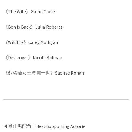
《The Wife》Glenn Close
《Ben is Back》Julia Roberts
《Wildlife》Carey Mulligan
《Destroyer》Nicole Kidman
《蘇格蘭女王瑪麗一世》Saoirse Ronan
◀︎最佳男配角｜Best Supporting Actor▶︎