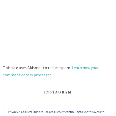
This site uses Akismet to reduce spam.
Learn how your
comment data is processed.
INSTAGRAM
Privacy & Cookies: This site uses cookies. By continuing to use this website,
FACEBOOK
TWITTER
INSTAGRAM