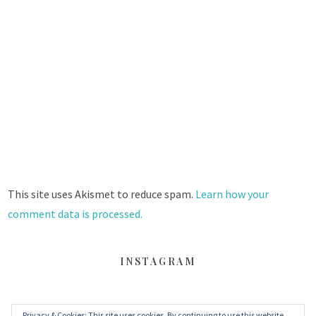
This site uses Akismet to reduce spam.
Learn how your
comment data is processed.
INSTAGRAM
Privacy & Cookies: This site uses cookies. By continuing to use this website,
FACEBOOK
TWITTER
INSTAGRAM