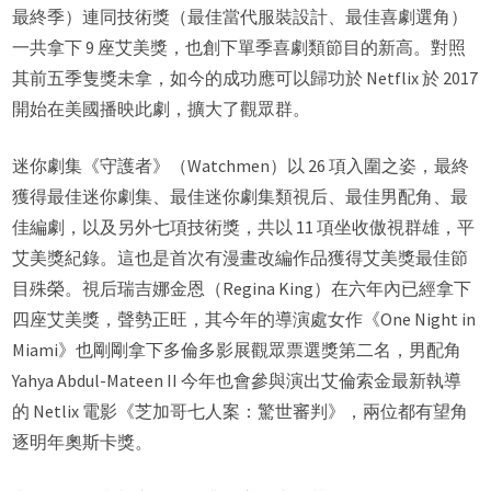
最終季）連同技術獎（最佳當代服裝設計、最佳喜劇選角）
一共拿下 9 座艾美獎，也創下單季喜劇類節目的新高。對照
其前五季隻獎未拿，如今的成功應可以歸功於 Netflix 於 2017
開始在美國播映此劇，擴大了觀眾群。
迷你劇集《守護者》（Watchmen）以 26 項入圍之姿，最終
獲得最佳迷你劇集、最佳迷你劇集類視后、最佳男配角、最
佳編劇，以及另外七項技術獎，共以 11 項坐收傲視群雄，平
艾美獎紀錄。這也是首次有漫畫改編作品獲得艾美獎最佳節
目殊榮。視后瑞吉娜金恩（Regina King）在六年內已經拿下
四座艾美獎，聲勢正旺，其今年的導演處女作《One Night in
Miami》也剛剛拿下多倫多影展觀眾票選獎第二名，男配角
Yahya Abdul-Mateen II 今年也會參與演出艾倫索金最新執導
的 Netlix 電影《芝加哥七人案：驚世審判》，兩位都有望角
逐明年奧斯卡獎。