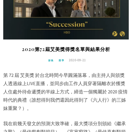
2020第72屆艾美獎得獎名單與結果分析
2020-09-21
影集
獎季
第 72 屆 艾美獎 於台北時間今早圓滿落幕，由主持人與頒獎
人透過線上LIVE直播，並同步由工作人員穿著隔離衣於獲獎
人住處外待命遞獎的半線上方式，締造一個獨屬於 2020 疫情
時代的典禮（誰想得到我們還因此得到了《六人行》的三姊
妹重聚？）。
我在前幾天發文的預測大致準確，最大獎項分別頒給《繼承
之戰》（最佳戲劇類節目）、《富家窮路》（最佳喜劇類節