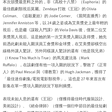
本次頒獎最意料之外的，非《高校十八禁》（Euphoria）的
最佳戲劇類視后莫屬。Zendaya 打敗《王冠》的 Olivia
Colman、《追殺夏娃》的 Jodie Comer、《晨間直播秀》的
Jennifer Anniston 等，以 24 歲之姿成為艾美獎史上最年輕的
視后，也是繼《謀殺入門課》的 Viola Davis 後，僅第二位艾
美獎黑人視后。這是她的第一次艾美獎入圍以及得獎，她先
前憑此劇未能入圍演員工會獎和金球獎，在艾美獎卻橫空出
線格外讓人驚訝。另外同樣讓人驚訝的還有《他是我兄弟》
（I Know This Much Is True）的馬克盧法洛（Mark
Ruffalo），在該劇僅有他一項入圍的狀況下，擊敗了《正常
人》的 Paul Mescal 與《壞教育》的 Hugh Jackman，獲得了
「最佳迷你劇集/電視電影類視帝」。這也是 27 年來首次有
影集在單一獎項入圍的狀況下順利摘獎。
表現未如人意的還有《王冠》（僅獲得最佳時代服裝設計、
美術設計）、《絕命律師》（僅獲一個衍申節目的最佳短劇