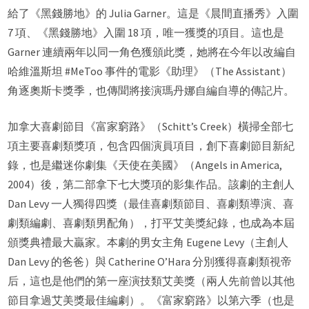
給了《黑錢勝地》的 Julia Garner。這是《晨間直播秀》入圍
7 項、《黑錢勝地》入圍 18 項，唯一獲獎的項目。這也是
Garner 連續兩年以同一角色獲頒此獎，她將在今年以改編自
哈維溫斯坦 #MeToo 事件的電影《助理》（The Assistant）
角逐奧斯卡獎季，也傳聞將接演瑪丹娜自編自導的傳記片。
加拿大喜劇節目《富家窮路》（Schitt’s Creek）橫掃全部七
項主要喜劇類獎項，包含四個演員項目，創下喜劇節目新紀
錄，也是繼迷你劇集《天使在美國》（Angels in America,
2004）後，第二部拿下七大獎項的影集作品。該劇的主創人
Dan Levy 一人獨得四獎（最佳喜劇類節目、喜劇類導演、喜
劇類編劇、喜劇類男配角），打平艾美獎紀錄，也成為本屆
頒獎典禮最大贏家。本劇的男女主角 Eugene Levy（主創人
Dan Levy 的爸爸）與 Catherine O’Hara 分別獲得喜劇類視帝
后，這也是他們的第一座演技類艾美獎（兩人先前曾以其他
節目拿過艾美獎最佳編劇）。《富家窮路》以第六季（也是