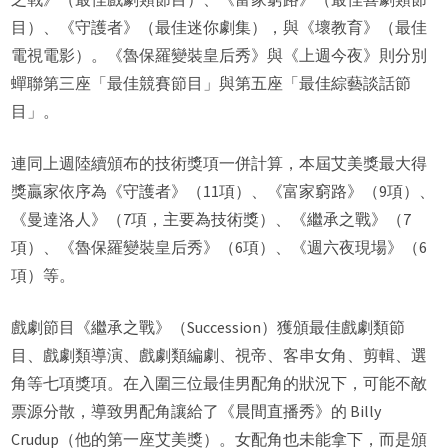
目）、《守護者》（最佳迷你劇集），與《壞教育》（最佳
電視電影）。《魯保羅變裝皇后秀》與《上週今夜》則分別
蟬聯第三座「最佳競賽節目」與第五座「最佳綜藝談話節
目」。
連同上週陸續頒布的技術獎項一併計算，本屆艾美獎最大得
獎贏家依序為《守護者》（11項）、《富家窮路》（9項）、
《曼達洛人》（7項，主要為技術獎）、《繼承之戰》（7
項）、《魯保羅變裝皇后秀》（6項）、《週六夜現場》（6
項）等。
戲劇節目《繼承之戰》（Succession）獲頒最佳戲劇類節
目、戲劇類導演、戲劇類編劇、視帝、客串女角、剪輯、選
角等七項獎項。在入圍三位最佳男配角的狀況下，可能不敵
票源分散，導致男配角讓給了《晨間直播秀》的 Billy
Crudup（他的第一座艾美獎）。女配角也未能拿下，而是頒