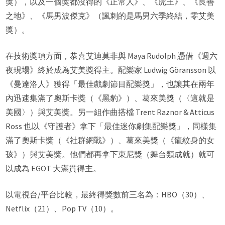
獎），以及一個獎都沒得的《正常人》、《虎王》、《良善
之地》、《馬男波傑克》（諷刺的是馬男六季終結，零艾美
獎）。
在技術獎項方面，恭喜艾迪莫非與 Maya Rudolph 憑借《週六
夜現場》終於成為艾美獎得主。配樂家 Ludwig Göransson 以
《曼達洛人》獲得「最佳戲劇節目配樂獎」，也讓其在兩年
內迅速集滿了奧斯卡獎（《黑豹》）、葛來美獎（〈這就是
美國〉）與艾美獎。另一組作曲搭檔 Trent Raznor & Atticus
Ross 也以《守護者》拿下「最佳迷你劇集配樂獎」，同樣集
滿了奧斯卡獎（《社群網戰》）、葛來美獎（《龍紋身的女
孩》）與艾美獎。他們都再拿下東尼獎（舞台類成就）就可
以成為 EGOT 大滿貫得主。
以電視台/平台比較，最終得獎數前三名為：HBO（30）、
Netflix（21）、Pop TV（10）。