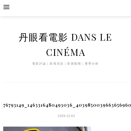
Skip
to
content
丹眼看電影 DANS LE
CINÉMA
電影評論｜影壇消息｜影展動態｜獎季分析
76793149_1463316480493036_403985003966365696
2019-12-02