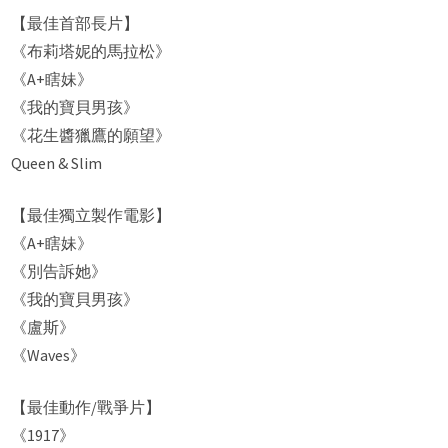
【最佳首部長片】
《布莉塔妮的馬拉松》
《A+瞎妹》
《我的寶貝男孩》
《花生醬獵鷹的願望》
Queen & Slim
【最佳獨立製作電影】
《A+瞎妹》
《別告訴她》
《我的寶貝男孩》
《盧斯》
《Waves》
【最佳動作/戰爭片】
《1917》