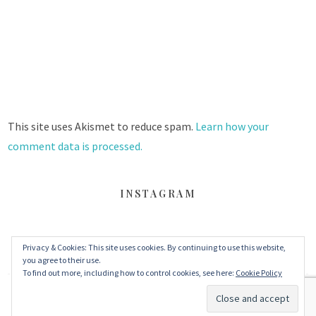
This site uses Akismet to reduce spam.
Learn how your
comment data is processed.
INSTAGRAM
FACEBOOK
TWITTER
INSTAGRAM
Privacy & Cookies: This site uses cookies. By continuing to use this website,
you agree to their use.
To find out more, including how to control cookies, see here:
Cookie Policy
© 2026 丹眼看電影 Dans Le Cinéma
–
MinaLite theme by
ZThemes