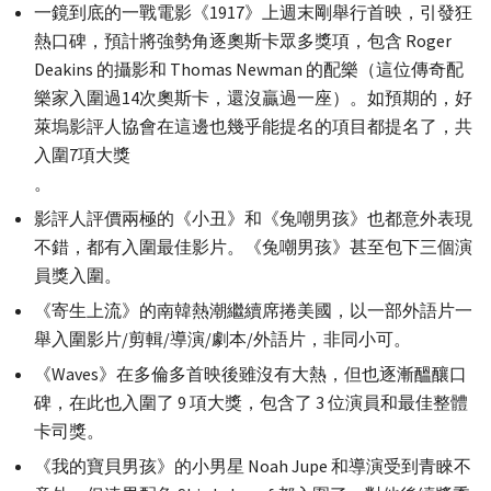
一鏡到底的一戰電影《1917》上週末剛舉行首映，引發狂
熱口碑，預計將強勢角逐奧斯卡眾多獎項，包含 Roger
Deakins 的攝影和 Thomas Newman 的配樂（這位傳奇配
樂家入圍過14次奧斯卡，還沒贏過一座）。如預期的，好
萊塢影評人協會在這邊也幾乎能提名的項目都提名了，共
入圍7項大獎
。
影評人評價兩極的《小丑》和《兔嘲男孩》也都意外表現
不錯，都有入圍最佳影片。《兔嘲男孩》甚至包下三個演
員獎入圍。
《寄生上流》的南韓熱潮繼續席捲美國，以一部外語片一
舉入圍影片/剪輯/導演/劇本/外語片，非同小可。
《Waves》在多倫多首映後雖沒有大熱，但也逐漸醞釀口
碑，在此也入圍了 9 項大獎，包含了 3 位演員和最佳整體
卡司獎。
《我的寶貝男孩》的小男星 Noah Jupe 和導演受到青睞不