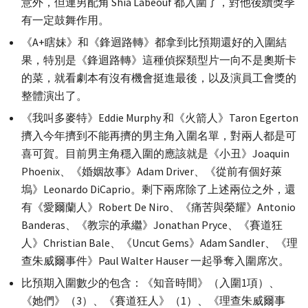
意外，但連男配角 Shia Labeouf 都入圍了，對他後續獎季
有一定鼓舞作用。
《A+瞎妹》和《鋒迴路轉》都拿到比預期還好的入圍結
果，特別是《鋒迴路轉》這種偵探類型片一向不是奧斯卡
的菜，就看劇本有沒有機會挺進最後，以及演員工會獎的
整體演出了。
《我叫多麥特》Eddie Murphy 和《火箭人》Taron Egerton
擠入今年擠到不能再擠的男主角入圍名單，對兩人都是可
喜可賀。目前男主角穩入圍的應該就是《小丑》Joaquin
Phoenix、《婚姻故事》Adam Driver、《從前有個好萊
塢》Leonardo DiCaprio。剩下兩席除了上述兩位之外，還
有《愛爾蘭人》Robert De Niro、《痛苦與榮耀》Antonio
Banderas、《教宗的承繼》Jonathan Pryce、《賽道狂
人》Christian Bale、《Uncut Gems》Adam Sandler、《理
查朱威爾事件》Paul Walter Hauser 一起爭奪入圍席次。
比預期入圍數少的包含：《知音時間》（入圍1項）、
《她們》（3）、《賽道狂人》（1）、《理查朱威爾事