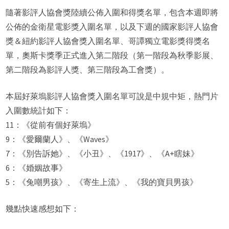
隨著影評人協會獎陸續公佈入圍和得獎名單，包含本週即將
公佈的金衛星電影獎入圍名單，以及下週的國家影評人協會
獎＆紐約影評人協會獎入圍名單、哥譚獨立電影獎得獎名
單，奧斯卡獎季正式進入第二階段（第一階段為秋季影展、
第二階段為影評人獎、第三階段為工會獎）。
本屆好萊塢影評人協會獎入圍名單可說是中規中矩，熱門片
入圍數統計如下：
11：《從前有個好萊塢》
9：《愛爾蘭人》、《Waves》
7：《別告訴她》、《小丑》、《1917》、《A+瞎妹》
6：《婚姻故事》
5：《兔嘲男孩》、《寄生上流》、《我的寶貝男孩》
幾點快速感想如下：