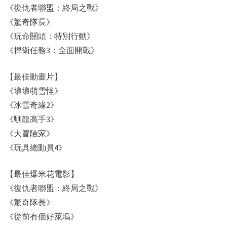
《復仇者聯盟：終局之戰》
《驚奇隊長》
《玩命關頭：特別行動》
《捍衛任務3：全面開戰》
【最佳動畫片】
《壞壞萌雪怪》
《冰雪奇緣2》
《馴龍高手3》
《大冒險家》
《玩具總動員4》
【最佳爆米花電影】
《復仇者聯盟：終局之戰》
《驚奇隊長》
《從前有個好萊塢》