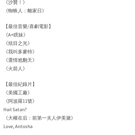
《沙贊！》
《蜘蛛人：離家日》
【最佳音樂/喜劇電影】
《A+瞎妹》
《炫目之光》
《我叫多麥特》
《選情尬翻天》
《火箭人》
【最佳紀錄片】
《美國工廠》
《阿波羅11號》
Hail Satan?
《大權在后：前第一夫人伊美黛》
Love, Antosha