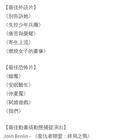
【最佳外語片】
《別告訴她》
《失控少年兵團》
《痛苦與榮耀》
《寄生上流》
《燃燒女子的畫像》
【最佳恐怖片】
《鱷魔》
《安眠醫生》
《仲夏魘》
《弒婚遊戲》
《我們》
【最佳動畫或動態捕捉演出】
Josh Brolin – 《復仇者聯盟：終局之戰》