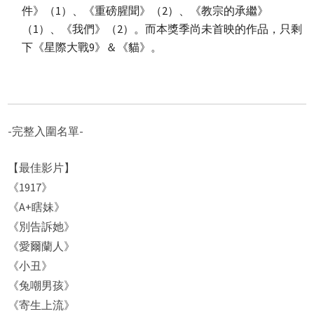
件》（1）、《重磅腥聞》（2）、《教宗的承繼》
（1）、《我們》（2）。而本獎季尚未首映的作品，只剩
下《星際大戰9》＆《貓》。
-完整入圍名單-
【最佳影片】
《1917》
《A+瞎妹》
《別告訴她》
《愛爾蘭人》
《小丑》
《兔嘲男孩》
《寄生上流》