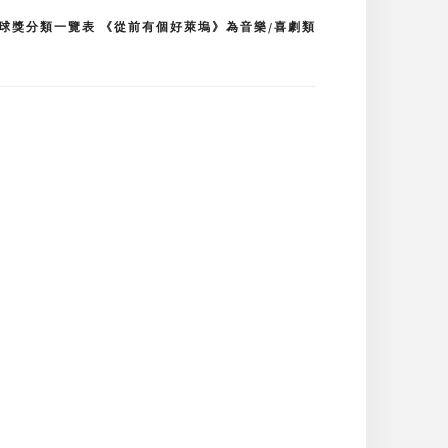
球獎分類一覽表 《從前有個好萊塢》為音樂/喜劇類