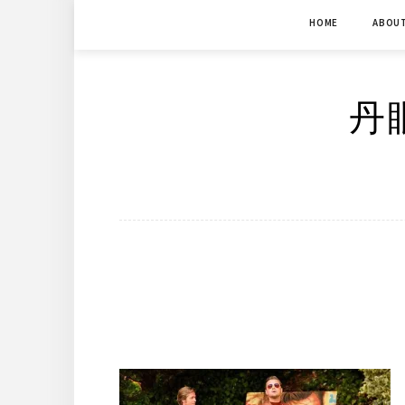
Skip
HOME
ABOU
to
content
丹眼