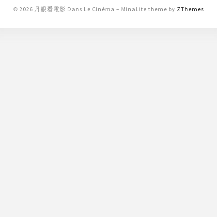
© 2026 丹眼看電影 Dans Le Cinéma
–
MinaLite theme by
ZThemes