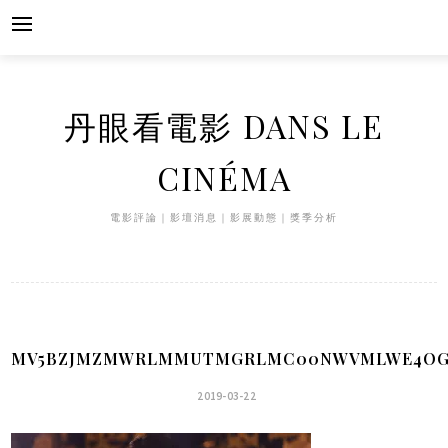
Skip
to
content
丹眼看電影 DANS LE
CINÉMA
電影評論｜影壇消息｜影展動態｜獎季分析
MV5BZJMZMWRLMMUTMGRLMC00NWVMLWE4OGMTZ
2019-03-22