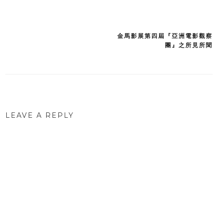
金馬影展第四屆『亞洲電影觀察
Post
團』之所見所聞
navigation
LEAVE A REPLY