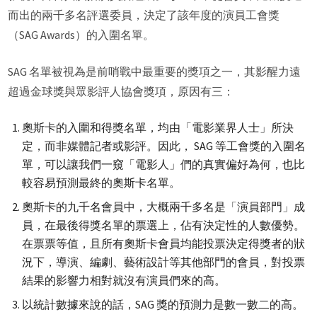
而出的兩千多名評選委員，決定了該年度的
演員
工會
獎
（
SAG
Awards）的入圍名單。
SAG 名單被視為是前哨戰中最重要的獎項之一，其影醒力遠
超過金球獎與眾影評人協會獎項，原因有三：
奧斯卡的入圍和得獎名單，均由「電影業界人士」所決
定，而非媒體記者或影評。因此， SAG 等工會獎的入圍名
單，可以讓我們一窺「電影人」們的真實偏好為何，也比
較容易預測最終的奧斯卡名單。
奧斯卡的九千名會員中，大概兩千多名是「演員部門」成
員，在最後得獎名單的票選上，佔有決定性的人數優勢。
在票票等值，且所有奧斯卡會員均能投票決定得獎者的狀
況下，導演、編劇、藝術設計等其他部門的會員，對投票
結果的影響力相對就沒有演員們來的高。
以統計數據來說的話，SAG 獎的預測力是數一數二的高。