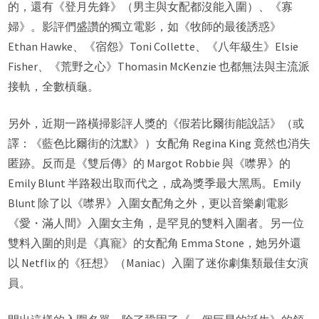
的，還有《登月先鋒》（男主與女配都沒能入圍）、《寡
婦》。影評們盛讚的獨立電影，如《牧師的最後誘惑》
Ethan Hawke、《宿怨》Toni Collette、《八年級生》Elsie
Fisher、《荒野之心》Thomasin McKenzie 也都無法與主流派
接軌，全數槓龜。
另外，近期一路橫掃影評人獎的《假若比爾街能說話》（或
譯：《藍色比爾街的沈默》）女配角 Regina King 竟然也消失
匿跡。反而是《雙后傳》的 Margot Robbie 與《噤界》的
Emily Blunt 半路殺出取而代之，成為獎季最大黑馬。Emily
Blunt 除了以《噤界》入圍女配角之外，更以音樂劇電影
《愛・滿人間》入圍女主角，是罕見的雙料入圍者。另一位
雙料入圍的則是《真寵》的女配角 Emma Stone，她另外還
以 Netflix 的《狂想》（Maniac）入圍了迷你劇集類最佳女演
員。