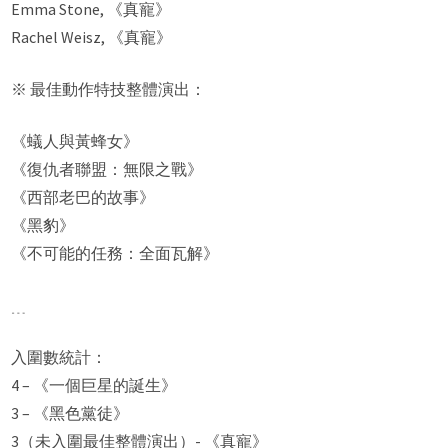
Emma Stone, 《真寵》
Rachel Weisz, 《真寵》
※ 最佳動作特技整體演出：
《蟻人與黃蜂女》
《復仇者聯盟：無限之戰》
《西部老巴的故事》
《黑豹》
《不可能的任務：全面瓦解》
﹍
入圍數統計：
4 – 《一個巨星的誕生》
3 – 《黑色黨徒》
3（未入圍最佳整體演出）- 《真寵》