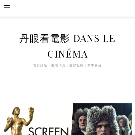
Skip
to
content
丹眼看電影 DANS LE
CINÉMA
電影評論｜影壇消息｜影展動態｜獎季分析