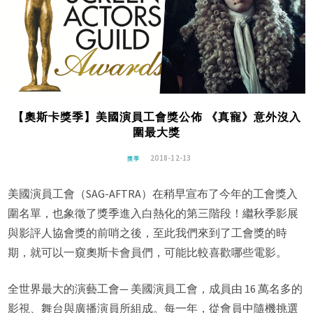
【奧斯卡獎季】美國演員工會獎公佈 《真寵》意外沒入
圍最大獎
2018-12-13
獎季
美國演員工會（SAG-AFTRA）在稍早宣布了今年的工會獎入
圍名單，也象徵了獎季進入白熱化的第三階段！繼秋季影展
與影評人協會獎的前哨之後，至此我們來到了工會獎的時
期，就可以一窺奧斯卡會員們，可能比較喜歡哪些電影。
全世界最大的演藝工會—
美國演員工會
，成員由 16 萬名多的
影視、舞台與廣播演員所組成。每一年，從會員中隨機挑選