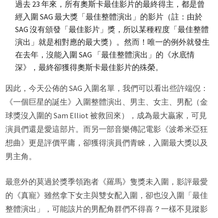
過去 23 年來，所有奧斯卡最佳影片的最終得主，都是曾
經入圍 SAG 最大獎「最佳整體演出」的影片（註：由於
SAG 沒有頒發「最佳影片」獎，所以某種程度「最佳整體
演出」就是相對應的最大獎）。然而！唯一的例外就發生
在去年，沒能入圍 SAG 「最佳整體演出」的《水底情
深》，最終卻獲得奧斯卡最佳影片的殊榮。
因此，今天公佈的 SAG 入圍名單，我們可以看出些許端倪：
《一個巨星的誕生》入圍整體演出、男主、女主、男配（金
球獎沒入圍的 Sam Elliot 被救回來），成為最大贏家，可見
演員們還是愛這部片。而另一部音樂傳記電影《波希米亞狂
想曲》更是評價平庸，卻獲得演員們青睞，入圍最大獎以及
男主角。
最意外的莫過於獎季領跑者《羅馬》隻獎未入圍，影評最愛
的《真寵》雖然拿下女主與雙女配入圍，卻也沒入圍「最佳
整體演出」，可能該片的男配角群們不得喜？一樣不見蹤影