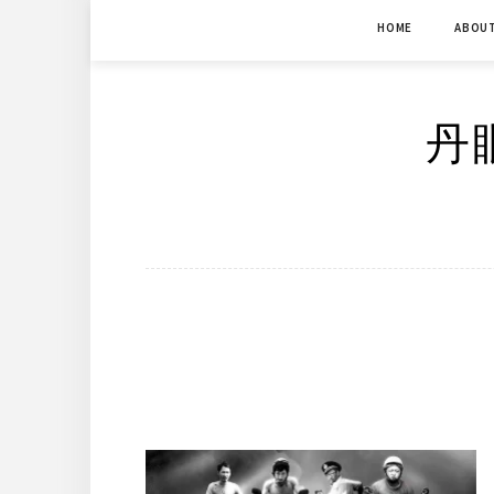
Skip
HOME
ABOU
to
content
丹眼