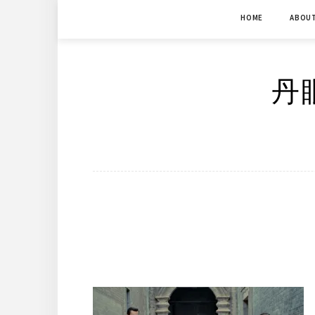
Skip
HOME
ABOU
to
content
丹眼