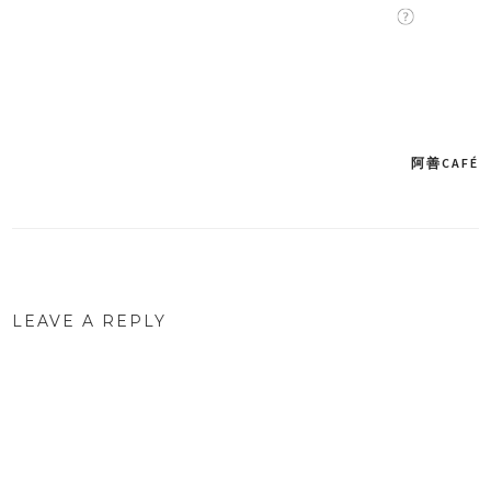
阿善CAFÉ
Post
navigation
LEAVE A REPLY