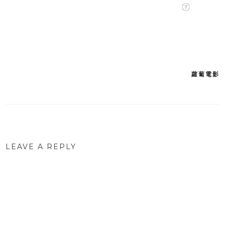
蘿蔔電影
Post
navigation
LEAVE A REPLY