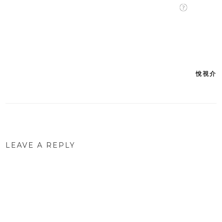
悅視介
Post
navigation
LEAVE A REPLY