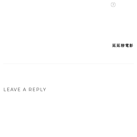
延延聊電影
Post
navigation
LEAVE A REPLY